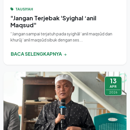
TAUSIYAH
"Jangan Terjebak 'Syighal ‘anil
Maqsud"
“Jangan sampai terjatuh pada syighāl ‘anil maqsūd dan
khurūj ‘anil maqsūd sibuk dengan ses...
BACA SELENGKAPNYA
13
APR
2026