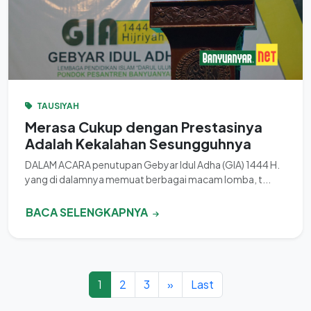
TAUSIYAH
Merasa Cukup dengan Prestasinya
Adalah Kekalahan Sesungguhnya
DALAM ACARA penutupan Gebyar Idul Adha (GIA) 1444 H.
yang di dalamnya memuat berbagai macam lomba, t...
BACA SELENGKAPNYA
1
2
3
»
Last