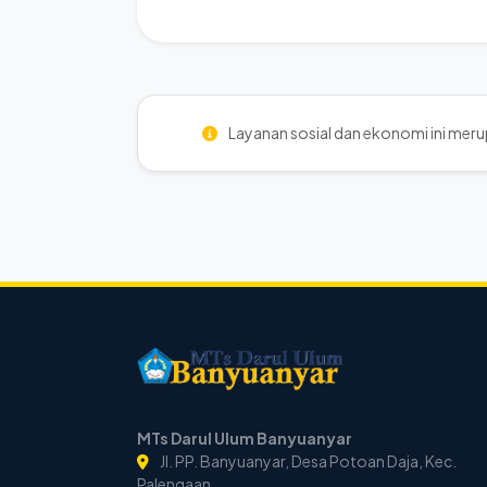
Layanan sosial dan ekonomi ini merup
MTs Darul Ulum Banyuanyar
Jl. PP. Banyuanyar, Desa Potoan Daja, Kec.
Palengaan,