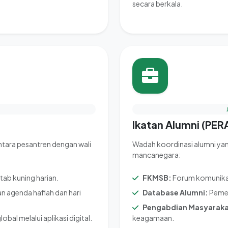
secara berkala.
Ikatan Alumni (PE
antara pesantren dengan wali
Wadah koordinasi alumni yan
mancanegara:
tab kuning harian.
FKMSB:
Forum komunikas
agenda haflah dan hari
Database Alumni:
Pemet
Pengabdian Masyaraka
bal melalui aplikasi digital.
keagamaan.