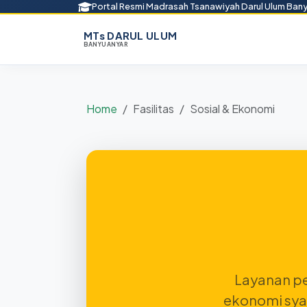
Portal Resmi Madrasah Tsanawiyah Darul Ulum Ban
MTs DARUL ULUM
BANYUANYAR
Home
Fasilitas
Sosial & Ekonomi
Layanan pe
ekonomi syar