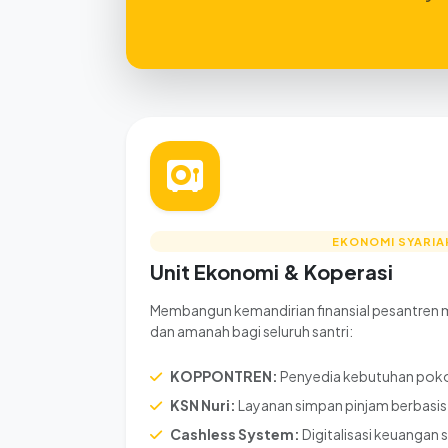
EKONOMI SYARIA
Unit Ekonomi & Koperasi
Membangun kemandirian finansial pesantren 
dan amanah bagi seluruh santri:
KOPPONTREN:
Penyedia kebutuhan pokok
KSN Nuri:
Layanan simpan pinjam berbasis 
Cashless System:
Digitalisasi keuangan 