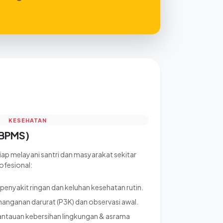
KESEHATAN
(BPMS)
ap melayani santri dan masyarakat sekitar
ofesional:
enyakit ringan dan keluhan kesehatan rutin.
anganan darurat (P3K) dan observasi awal.
tauan kebersihan lingkungan & asrama