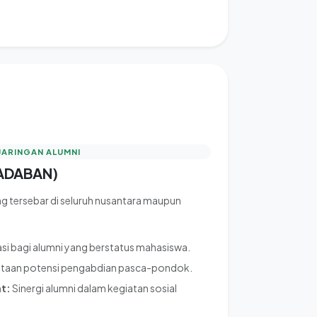
JARINGAN ALUMNI
RADABAN)
g tersebar di seluruh nusantara maupun
i bagi alumni yang berstatus mahasiswa.
aan potensi pengabdian pasca-pondok.
t:
Sinergi alumni dalam kegiatan sosial