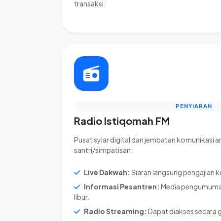
transaksi.
PENYIARAN
Radio Istiqomah FM
Pusat syiar digital dan jembatan komunikasi 
santri/simpatisan:
Live Dakwah:
Siaran langsung pengajian ki
Informasi Pesantren:
Media pengumuman 
libur.
Radio Streaming:
Dapat diakses secara glo