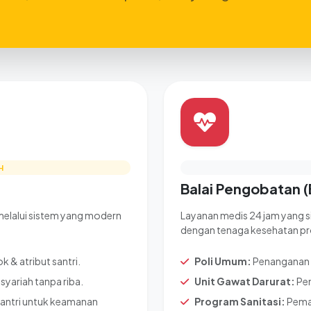
H
Balai Pengobatan 
melalui sistem yang modern
Layanan medis 24 jam yang si
dengan tenaga kesehatan pr
 & atribut santri.
Poli Umum:
Penanganan p
syariah tanpa riba.
Unit Gawat Darurat:
Pen
santri untuk keamanan
Program Sanitasi:
Peman