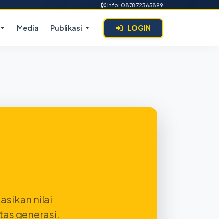
Info: 087872365899
Media
Publikasi
LOGIN
sikan nilai
tas generasi.