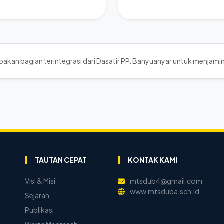
akan bagian terintegrasi dari Dasatir PP. Banyuanyar untuk menjamin
TAUTAN CEPAT
KONTAK KAMI
Visi & Misi
mtsdub4@gmail.com
www.mtsduba.sch.id
Sejarah
Publikasi