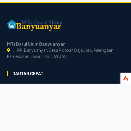
MTs Darul Ulum Banyuanyar
Jl. PP. Banyuanyar, Desa Potoan Daja, Kec. Palengaan,
Pamekasan, Jawa Timur, 69362
TAUTAN CEPAT
Visi & Misi
Sejarah
Publikasi
Warta Madrasah
KONTAK KAMI