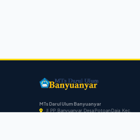
MTs Darul Ulum Banyuanyar
Jl. PP. Banyuanyar, Desa Potoan Daja, Kec.
Palengaan,
Pamekasan, Jawa Timur, 69362