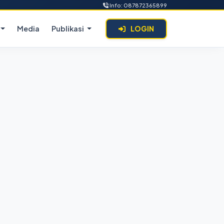
Info: 087872365899
Media
Publikasi
LOGIN