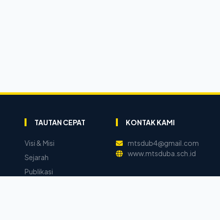
TAUTAN CEPAT
KONTAK KAMI
Visi & Misi
mtsdub4@gmail.com
www.mtsduba.sch.id
Sejarah
Publikasi
Warta Madrasah