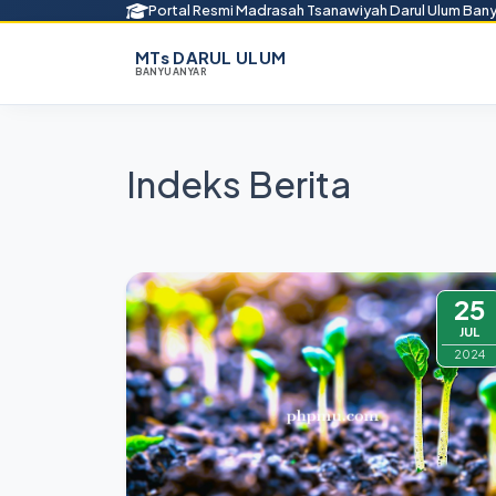
Portal Resmi Madrasah Tsanawiyah Darul Ulum Ban
MTs DARUL ULUM
BANYUANYAR
Indeks Berita
25
JUL
2024