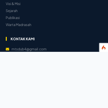
Visi & Misi
Sejarah
Publikasi
Warta Madrasah
KONTAK KAMI
mtsdub4@gmail.com
www.mtsduba.sch.id