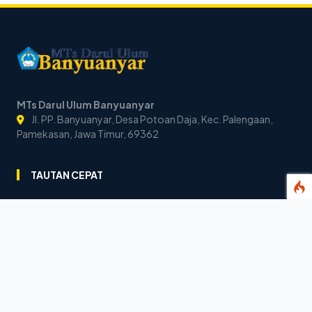
MTs Darul Ulum Banyuanyar
Jl. PP. Banyuanyar, Desa Potoan Daja, Kec. Palengaan,
Pamekasan, Jawa Timur, 69362
TAUTAN CEPAT
Visi & Misi
Sejarah
Publikasi
Warta Madrasah
KONTAK KAMI