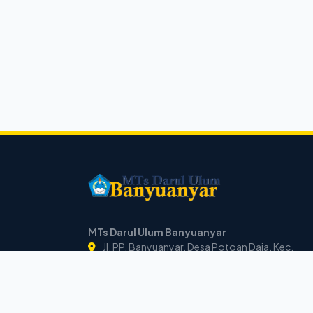
MTs Darul Ulum Banyuanyar
Jl. PP. Banyuanyar, Desa Potoan Daja, Kec.
Palengaan,
Pamekasan, Jawa Timur, 69362