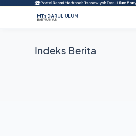
Portal Resmi Madrasah Tsanawiyah Darul Ulum Ban
MTs DARUL ULUM
BANYUANYAR
Indeks Berita