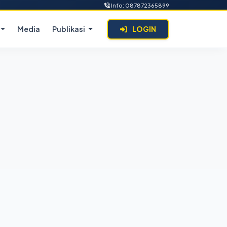
Info: 087872365899
Media
Publikasi
LOGIN