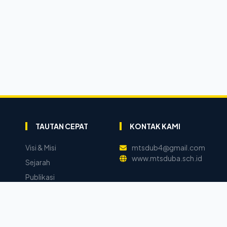
TAUTAN CEPAT
KONTAK KAMI
Visi & Misi
mtsdub4@gmail.com
www.mtsduba.sch.id
Sejarah
Publikasi
Warta Madrasah