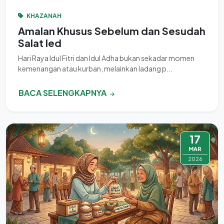
KHAZANAH
Amalan Khusus Sebelum dan Sesudah
Salat Ied
​Hari Raya Idul Fitri dan Idul Adha bukan sekadar momen
kemenangan atau kurban, melainkan ladang p...
BACA SELENGKAPNYA
17
MAR
2026