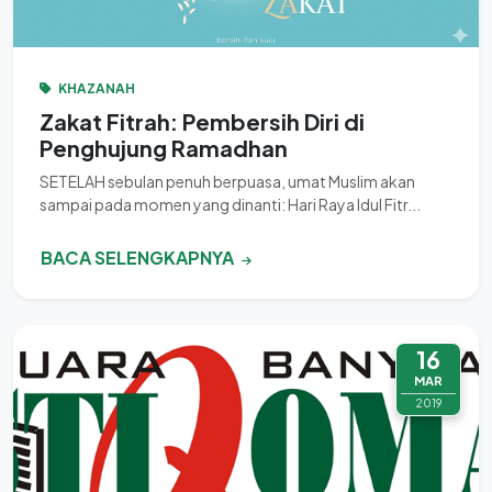
KHAZANAH
Zakat Fitrah: Pembersih Diri di
Penghujung Ramadhan
SETELAH sebulan penuh berpuasa, umat Muslim akan
sampai pada momen yang dinanti: Hari Raya Idul Fitr...
BACA SELENGKAPNYA
16
MAR
2019