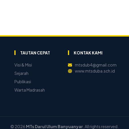
TAUTAN CEPAT
KONTAK KAMI
Visi & Misi
mtsdub4@gmail.com
www.mtsduba.sch.id
Sejarah
Publikasi
Warta Madrasah
© 2026
MTs Darul Ulum Banyuanyar
. All rights reserved.