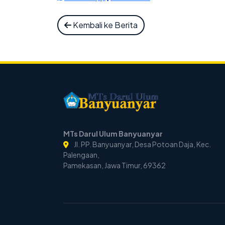
Kembali ke Berita
MTs Darul Ulum Banyuanyar
Jl. PP. Banyuanyar, Desa Potoan Daja, Kec.
Palengaan,
Pamekasan, Jawa Timur, 69362