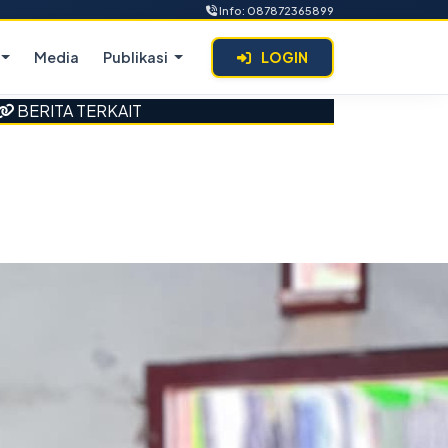
Info: 087872365899
Media
Publikasi
LOGIN
BERITA TERKAIT